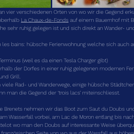
an vier verschiedenen Orten von wo wir die Gegend erk
oberhalb 
La Chaux-de-Fonds
 auf einem Bauernhof mit B
e sehr ruhig gelegen ist und sich direkt an Wander- u
n les bains: hübsche Ferienwohnung welche sich auch a
Terminus (weil es da einen Tesla Charger gibt)
erhalb der Dorfes in einer ruhig gelegenen modernen Fe
nd Grill.
em viele Rad- und Wanderwege, einige hübsche Städtche
 man die Gegend der ‘trois lacs’ miteinschliesst.
 Le Brenets nehmen wir das Boot zum Saut du Doubs un
am Wasserfall vorbei, am Lac de Moron entlang bis nach
telot wo man den Doubs auf interessante Weise überqu
r französischen Seite von wo aus der Wassfall aus höhere