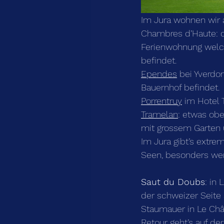
Im Jura wohnen wir 
Chambres d’Haute: 
Ferienwohnung welch
befindet.
Ependes
 bei Yverdo
Bauernhof befindet.
Porrentruy
 im Hotel 
Tramelan
: etwas ob
mit grossem Garten u
Im Jura gibt’s extr
Seen, besonders wenn
Saut du Doubs
: in
der schweizer Seite 
Staumauer in Le Châ
Retour geht’s auf de