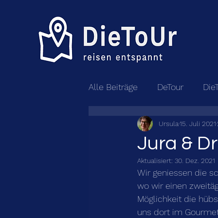
Alle Beiträge
DeTour
Die
Ursula
15. Juli 2021
Jura & Dr
Aktualisiert:
30. Dez. 2021
Wir geniessen die sc
wo wir einen zweitä
Möglichkeit die hüb
uns dort im Gourmet