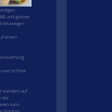
undigen: 
&B und grosser 
nd Velowegen 
uf einem 
rienwohnung 
n und schöne 
d wandern auf 
 der 
eren kann. 
r Position 