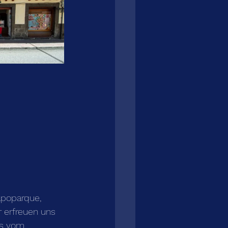
poparque, 
 erfreuen uns 
ns vom 