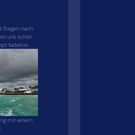
 fliegen nach 
 wo uns schon 
pt tadellos. 
ung mit einem 
.